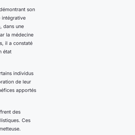
démontrant son
 intégrative
e, dans une
par la médecine
, il a constaté
n état
tains individus
ration de leur
néfices apportés
ffrent des
listiques. Ces
ometteuse.