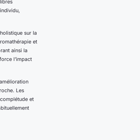
libres
individu,
holistique sur la
aromathérapie et
ant ainsi la
force l’impact
 amélioration
proche. Les
e complétude et
abituellement