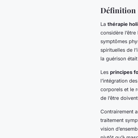
Définition 
La
thérapie hol
considère l’être
symptômes physi
spirituelles de 
la guérison étai
Les
principes 
l’intégration de
corporels et le 
de l’être doiven
Contrairement a
traitement sympt
vision d’ensembl
plutôt qu’à masq