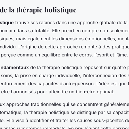
de la thérapie holistique
istique
trouve ses racines dans une approche globale de la 
 humain dans sa totalité. Elle prend en compte non seulemen
ques, mais également les dimensions émotionnelles, menta
l’individu. L’origine de cette approche remonte à des pratiq
t perçue comme un équilibre entre le corps, l’esprit et l’âme.
fondamentaux
de la thérapie holistique reposent sur quatre pi
s soins, la prise en charge individuelle, l’interconnexion des
renforcement des capacités d’auto-guérison. L’idée est que 
t être harmonisés pour atteindre un bien-être optimal.
ux approches traditionnelles qui se concentrent généralemen
omatique, la thérapie holistique se distingue par sa capacité
e. Elle vise à identifier et traiter les causes sous-jacentes 
uer les symptômes immédiats. En privilégiant cette perspec