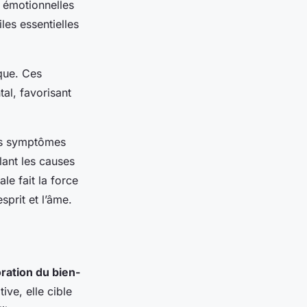
s émotionnelles
les essentielles
ique. Ces
al, favorisant
les symptômes
lant les causes
le fait la force
sprit et l’âme.
ration du bien-
ive, elle cible