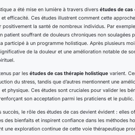
stique a été mise en lumière à travers divers
études de cas
 et efficacité. Ces études illustrent comment cette approche
r positivement la santé de nombreux individus. Par exempl
un patient souffrant de douleurs chroniques non soulagées 
a participé à un programme holistique. Après plusieurs mois
ignificative de la douleur et une amélioration notable de so
rituel.
tenus par les
études de cas thérapie holistique
varient. Cer
uction du stress, tandis que d’autres mentionnent une amélio
 et physique. Ces études sont cruciales pour valider les bé
 renforçant son acceptation parmi les praticiens et le public.
 succès, le rôle des études de cas devient évident : elles o
s des bienfaits et inspirent confiance dans les méthodes ho
nt une exploration continue de cette voie thérapeutique pr