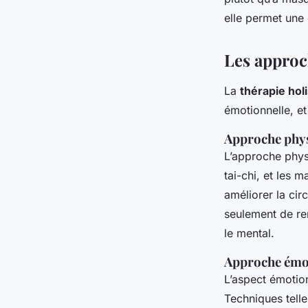
elle permet une
Les approch
La
thérapie hol
émotionnelle, et 
Approche phy
L’approche physi
tai-chi, et les 
améliorer la cir
seulement de ren
le mental.
Approche émo
L’aspect émotion
Techniques telle