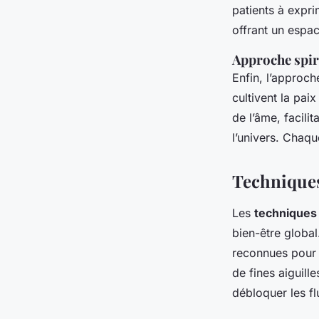
patients à expr
offrant un espac
Approche spir
Enfin, l’approch
cultivent la paix
de l’âme, facil
l’univers. Chaq
Techniques
Les
techniques 
bien-être globa
reconnues pour a
de fines aiguill
débloquer les fl