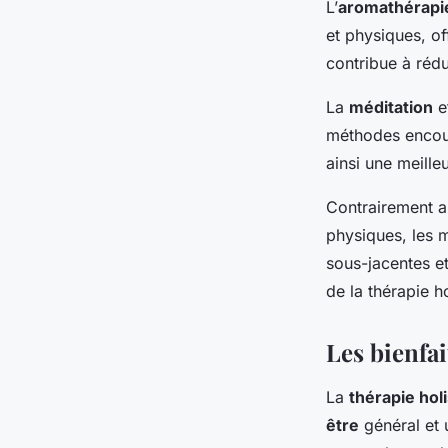
L’
aromathérapi
et physiques, of
contribue à rédu
La
méditation
et
méthodes encour
ainsi une meille
Contrairement a
physiques, les 
sous-jacentes et
de la thérapie ho
Les bienfai
La
thérapie hol
être
général et