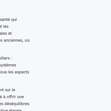
santé qui
t les
les et
ues anciennes, où
liers :
 systèmes
tous les aspects
t sur le
 à offrir une
des déséquilibres
tive élargie,