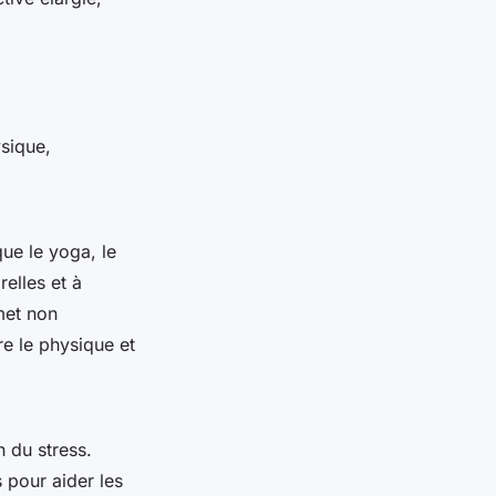
ysique,
ue le yoga, le
elles et à
rmet non
re le physique et
n du stress.
s pour aider les