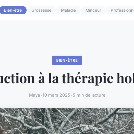
Bien-être
Grossesse
Maladie
Minceur
Professionn
BIEN-ÊTRE
ction à la thérapie ho
Maya
•
10 mars 2025
•
5 min de lecture