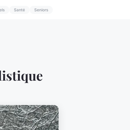
els
Santé
Seniors
listique