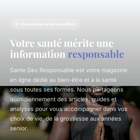
🩺 Vivez votre santé sans filtre
Votre santé mérite une
information
responsable
Sante Dev Responsable est votre magazine
en ligne dédié au bien-être et à la santé
sous toutes ses formes. Nous partageons
quotidiennement des articles, guides et
analyses pour vous accompagner dans vos
choix de vie, de la grossesse aux années
senior.